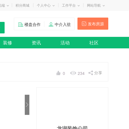
机端
积分商城
个人中心
工作平台
网站导航
发布房源
楼盘合作
中介入驻
装修
资讯
活动
社区
分享
0
234
龙润装饰公司