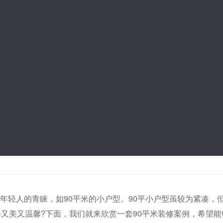
年轻人的青睐，如90平米的小户型。90平小户型虽较为紧凑，
修又美又温馨?下面，我们就来欣赏一套90平米装修案例，希望