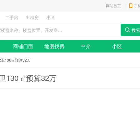
网站首页
手
二手房
出租房
小区
商铺门面
地图找房
中介
小区
卫130㎡预算32万
130㎡预算32万