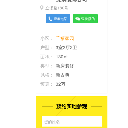
立汤路186号
查看电话
查看微信
小区：
千禧家园
户型：
3室2厅2卫
面积：
130㎡
类型：
新房装修
风格：
新古典
预算：
32万