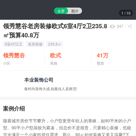
全景
图片
1
/
10
领秀慧谷老房装修欧式6室4厅2卫235.8
247
㎡预算40.8万
6室4厅2卫
老房装修
235.8㎡
领秀慧谷
欧式
41万
小区
风格
预算
丰业装饰公司
集时尚装饰大成,创最佳人居典范!
案例介绍
随着城市房价节节攀升，小户型更受年轻人的青睐，如90平米的小户
型。90平小户型虽较为紧凑，但总价不是很贵，只要精心装修，也能
完全满足一个小家的居住需求。那么，90㎡如何装修又美又温馨?下