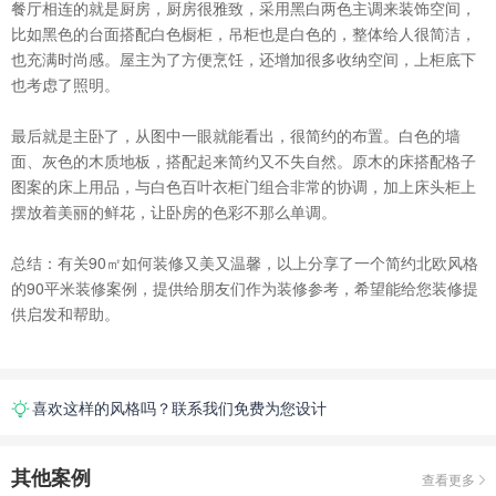
餐厅相连的就是厨房，厨房很雅致，采用黑白两色主调来装饰空间，
比如黑色的台面搭配白色橱柜，吊柜也是白色的，整体给人很简洁，
也充满时尚感。屋主为了方便烹饪，还增加很多收纳空间，上柜底下
也考虑了照明。
最后就是主卧了，从图中一眼就能看出，很简约的布置。白色的墙
面、灰色的木质地板，搭配起来简约又不失自然。原木的床搭配格子
图案的床上用品，与白色百叶衣柜门组合非常的协调，加上床头柜上
摆放着美丽的鲜花，让卧房的色彩不那么单调。
总结：有关90㎡如何装修又美又温馨，以上分享了一个简约北欧风格
的90平米装修案例，提供给朋友们作为装修参考，希望能给您装修提
供启发和帮助。
喜欢这样的风格吗？联系我们免费为您设计
其他案例
查看更多