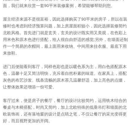
面，我们就来欣赏一套90平米装修案例，希望能够帮助到您。
屋主经济来源不是很富裕，因此选择购买了90平米的房子，所以在装
修时也考虑到经济预算问题，加上房屋面积较小，因此选择装修简约
北欧风格。首先进门就是玄关，玄关的设计既实用又美观，在色彩上
用米色和原木色进行搭配，给人很自由舒适的感觉;另外，在墙面还制
作一个简易的衣帽间，最上面用来收纳、中间用来挂衣服、最底下用
来放鞋。
进门后便能看到客厅，同样色彩也是以暖色系为主，用白色搭配原木
色，温馨十足又简洁明快，充斥着自然朴素的味道。在家具上，搭配
灰色的布艺沙发、线条流畅的原木茶几温馨舒适，加上亮色的点缀，
让整体效果还增添一份可爱。
客厅过来，便是房子的餐厅，餐厅的设计比较简约，运用铁木结合的
餐桌与木椅搭配，时尚又简约，加上北欧特殊的低垂吊灯和墙面的北
欧装饰画，还有落地窗的设计是点睛之笔，不仅让餐厅的采光变得更
好，而且视野更加的开阔。