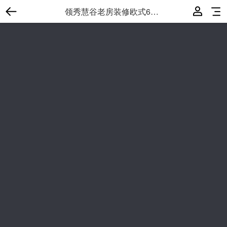
领秀慧谷老房装修欧式6室4厅2卫235.8㎡预算40.8万