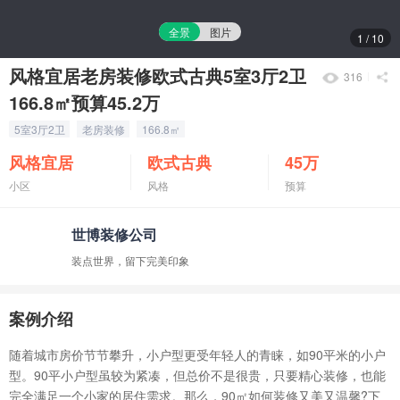
全景
图片
1
/
10
风格宜居老房装修欧式古典5室3厅2卫
316
166.8㎡预算45.2万
5室3厅2卫
老房装修
166.8㎡
风格宜居
欧式古典
45万
小区
风格
预算
世博装修公司
装点世界，留下完美印象
案例介绍
随着城市房价节节攀升，小户型更受年轻人的青睐，如90平米的小户
型。90平小户型虽较为紧凑，但总价不是很贵，只要精心装修，也能
完全满足一个小家的居住需求。那么，90㎡如何装修又美又温馨?下