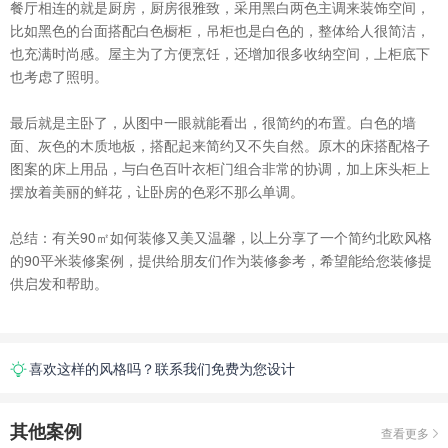
餐厅相连的就是厨房，厨房很雅致，采用黑白两色主调来装饰空间，
比如黑色的台面搭配白色橱柜，吊柜也是白色的，整体给人很简洁，
也充满时尚感。屋主为了方便烹饪，还增加很多收纳空间，上柜底下
也考虑了照明。
最后就是主卧了，从图中一眼就能看出，很简约的布置。白色的墙
面、灰色的木质地板，搭配起来简约又不失自然。原木的床搭配格子
图案的床上用品，与白色百叶衣柜门组合非常的协调，加上床头柜上
摆放着美丽的鲜花，让卧房的色彩不那么单调。
总结：有关90㎡如何装修又美又温馨，以上分享了一个简约北欧风格
的90平米装修案例，提供给朋友们作为装修参考，希望能给您装修提
供启发和帮助。
喜欢这样的风格吗？联系我们免费为您设计
其他案例
查看更多