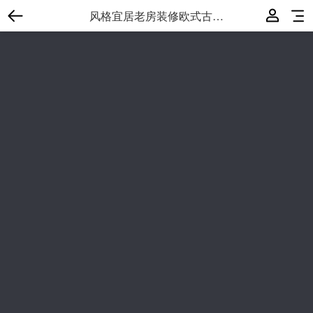
风格宜居老房装修欧式古典5室3厅2卫166.8㎡预算45.2万