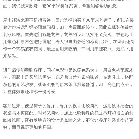
面，我们就来欣赏一套90平米装修案例，希望能够帮助到您。
屋主经济来源不是很富裕，因此选择购买了90平米的房子，所以在装
修时也考虑到经济预算问题，加上房屋面积较小，因此选择装修简约
北欧风格。首先进门就是玄关，玄关的设计既实用又美观，在色彩上
用米色和原木色进行搭配，给人很自由舒适的感觉;另外，在墙面还制
作一个简易的衣帽间，最上面用来收纳、中间用来挂衣服、最底下用
来放鞋。
进门后便能看到客厅，同样色彩也是以暖色系为主，用白色搭配原木
色，温馨十足又简洁明快，充斥着自然朴素的味道。在家具上，搭配
灰色的布艺沙发、线条流畅的原木茶几温馨舒适，加上亮色的点缀，
让整体效果还增添一份可爱。
客厅过来，便是房子的餐厅，餐厅的设计比较简约，运用铁木结合的
餐桌与木椅搭配，时尚又简约，加上北欧特殊的低垂吊灯和墙面的北
欧装饰画，还有落地窗的设计是点睛之笔，不仅让餐厅的采光变得更
好，而且视野更加的开阔。