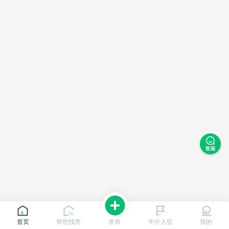
首页
帮您找房
发布
中介入驻
我的