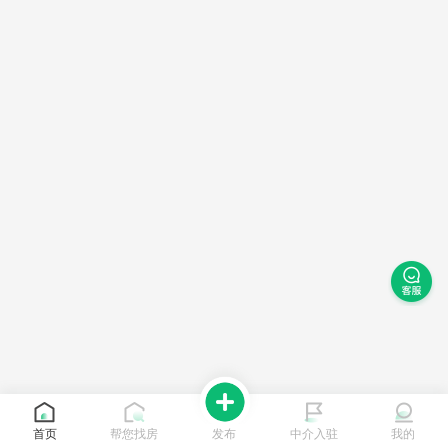
首页
帮您找房
发布
中介入驻
我的