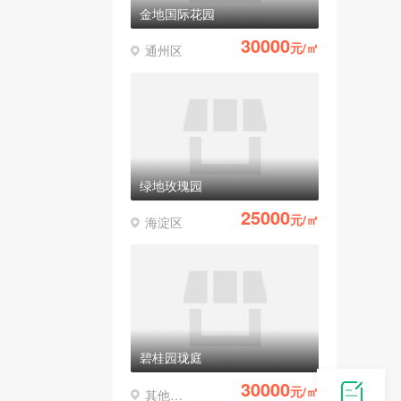
金地国际花园
30000
元/㎡
通州区
绿地玫瑰园
25000
元/㎡
海淀区
碧桂园珑庭
30000
元/㎡
其他区县