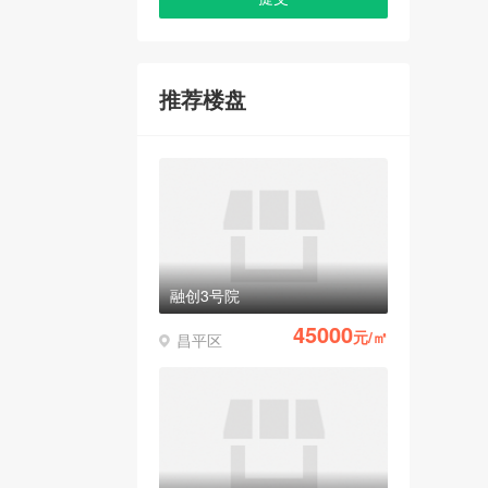
推荐楼盘
融创3号院
45000
元/㎡
昌平区