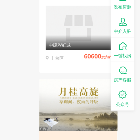
发布房源
中介入驻
中建彩虹城
60600
一键找房
元/㎡
丰台区
房产客服
公众号