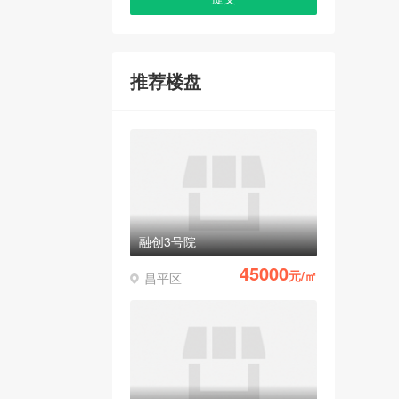
推荐楼盘
融创3号院
45000
元/㎡
昌平区