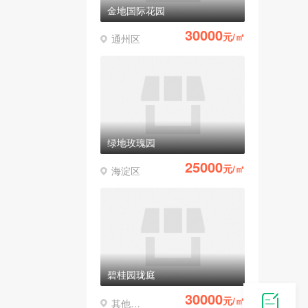
金地国际花园
30000
元/㎡
通州区
绿地玫瑰园
25000
元/㎡
海淀区
碧桂园珑庭
30000
元/㎡
其他区县