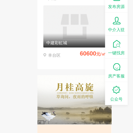
发布房源
中介入驻
中建彩虹城
60600
一键找房
元/㎡
丰台区
房产客服
公众号