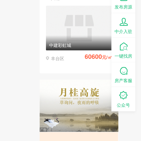
发布房源
中介入驻
中建彩虹城
60600
一键找房
元/㎡
丰台区
房产客服
公众号