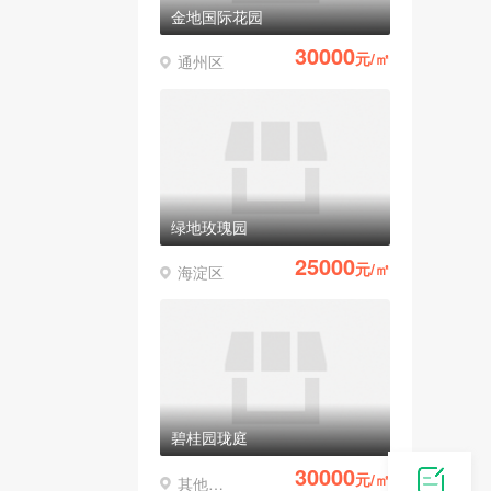
金地国际花园
30000
元/㎡
通州区
绿地玫瑰园
25000
元/㎡
海淀区
碧桂园珑庭
30000
元/㎡
其他区县