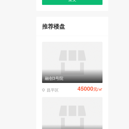
推荐楼盘
融创3号院
45000
元/㎡
昌平区