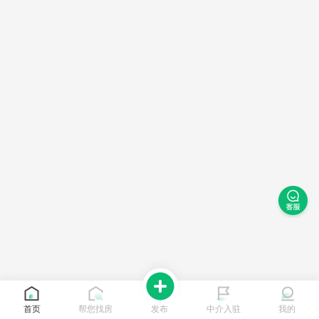
首页
帮您找房
发布
中介入驻
我的