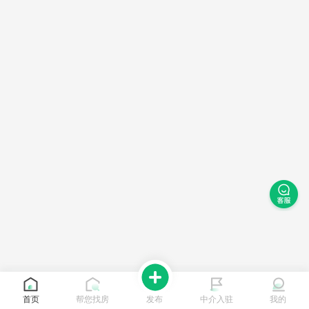
首页
帮您找房
发布
中介入驻
我的