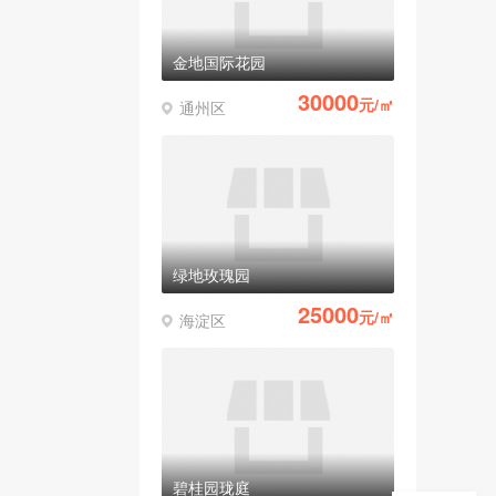
金地国际花园
30000
元/㎡
通州区
绿地玫瑰园
25000
元/㎡
海淀区
碧桂园珑庭