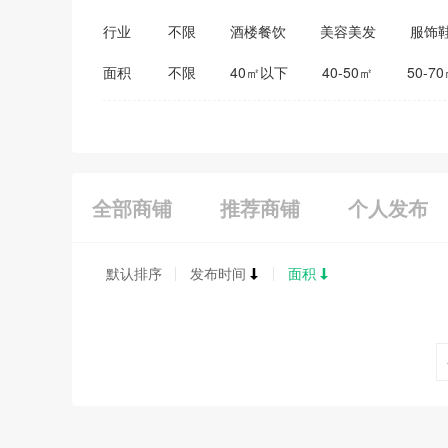
行业
不限
酒楼餐饮
美容美发
服饰
医药保健
家居建材
教育培训
面积
不限
40㎡以下
40-50㎡
50-7
全部商铺
推荐商铺
个人发布
默认排序
发布时间
面积