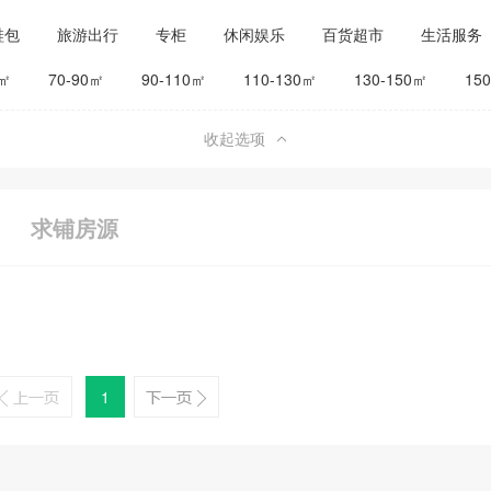
鞋包
旅游出行
专柜
休闲娱乐
百货超市
生活服务
公司工厂
其他
旅馆宾馆
0㎡
70-90㎡
90-110㎡
110-130㎡
130-150㎡
15
收起选项
求铺房源
1