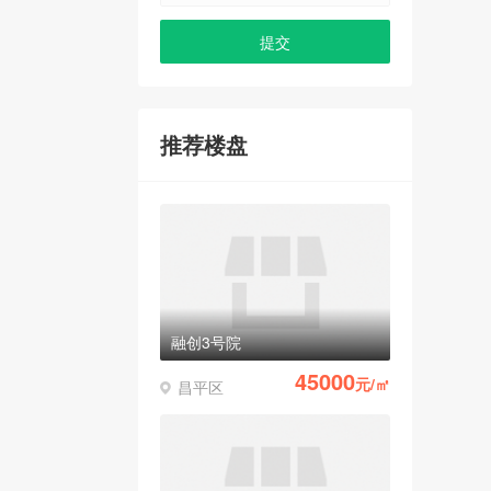
推荐楼盘
融创3号院
45000
元/㎡
昌平区