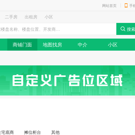
网站首页
手
二手房
出租房
小区
商铺门面
地图找房
中介
小区
住宅底商
摊位柜台
其他