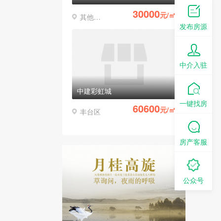
30000
元/㎡
其他区县
发布房源
中介入驻
中建彩虹城
一键找房
60600
元/㎡
丰台区
房产客服
公众号