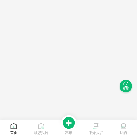
首页
帮您找房
发布
中介入驻
我的