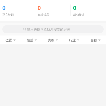
商铺门面
0
0
0
正在转铺
在线找店
成功转铺
位置
性质
类型
行业
面积