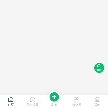
首页
帮您找房
发布
中介入驻
我的