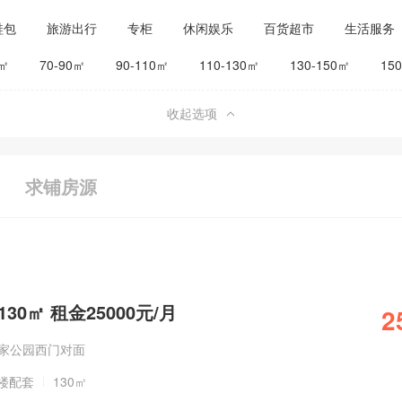
鞋包
旅游出行
专柜
休闲娱乐
百货超市
生活服务
公司工厂
其他
旅馆宾馆
0㎡
70-90㎡
90-110㎡
110-130㎡
130-150㎡
15
收起选项
求铺房源
30㎡ 租金25000元/月
2
国家公园西门对面
楼配套
130㎡