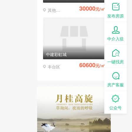
30000
元/㎡
其他区县
发布房源
中介入驻
中建彩虹城
一键找房
60600
元/㎡
丰台区
房产客服
公众号