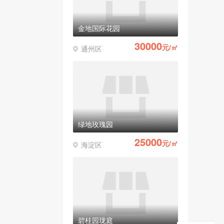
金地国际花园
30000
元/㎡
通州区
绿地玫瑰园
25000
元/㎡
海淀区
碧桂园珑庭