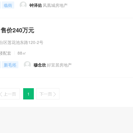
临街
钟泽佑
凤凰城房地产
 售价240万元
台区莲花池东路120-2号
楼配套
88㎡
新毛坯
穆念欣
好宜居房地产
1