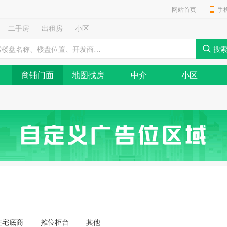
网站首页
手
二手房
出租房
小区
商铺门面
地图找房
中介
小区
住宅底商
摊位柜台
其他