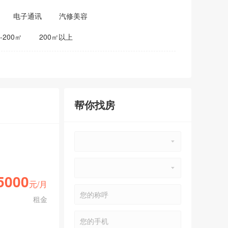
电子通讯
汽修美容
0-200㎡
200㎡以上
帮你找房
5000
元/月
租金