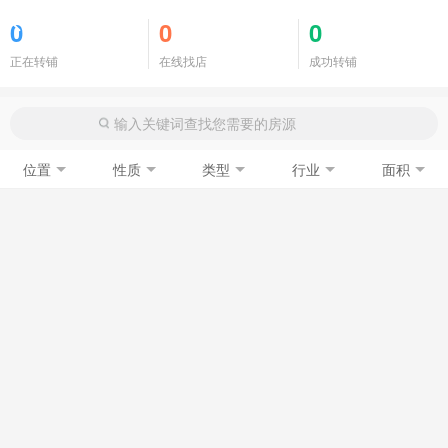
商铺门面
0
0
0
正在转铺
在线找店
成功转铺
位置
性质
类型
行业
面积