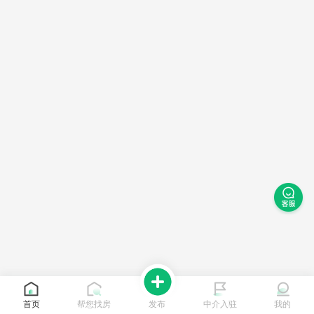
首页
帮您找房
发布
中介入驻
我的