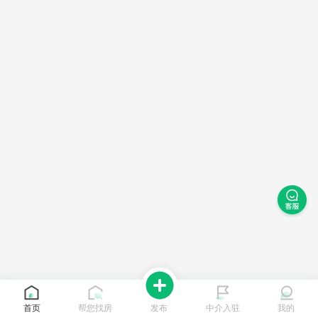
首页
帮您找房
发布
中介入驻
我的