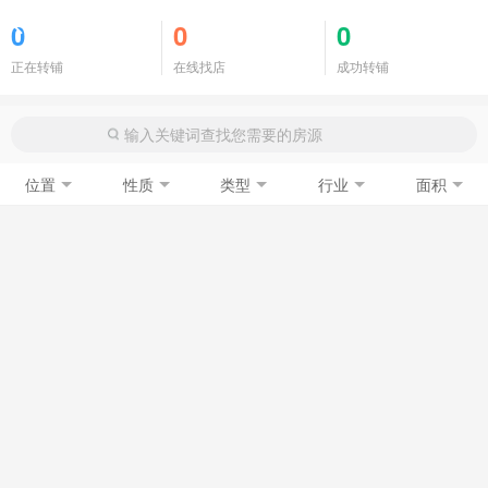
商铺门面
0
0
0
正在转铺
在线找店
成功转铺
位置
性质
类型
行业
面积