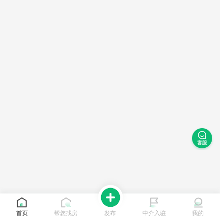
首页
帮您找房
发布
中介入驻
我的