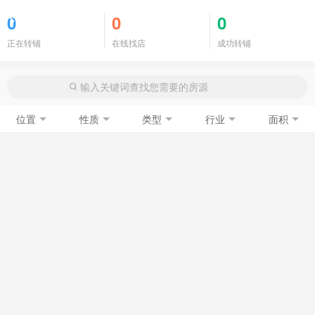
商铺门面
0
0
0
正在转铺
在线找店
成功转铺
位置
性质
类型
行业
面积