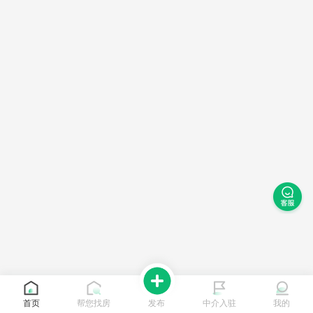
首页
帮您找房
发布
中介入驻
我的