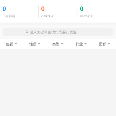
商铺门面
0
0
0
正在转铺
在线找店
成功转铺
位置
性质
类型
行业
面积