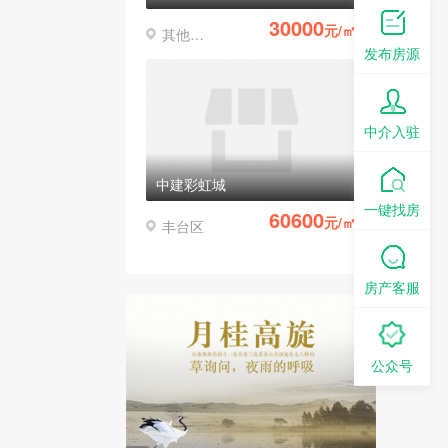
30000
元/㎡
其他区县
发布房源
中介入驻
中建彩虹城
一键找房
60600
元/㎡
丰台区
房产客服
公众号