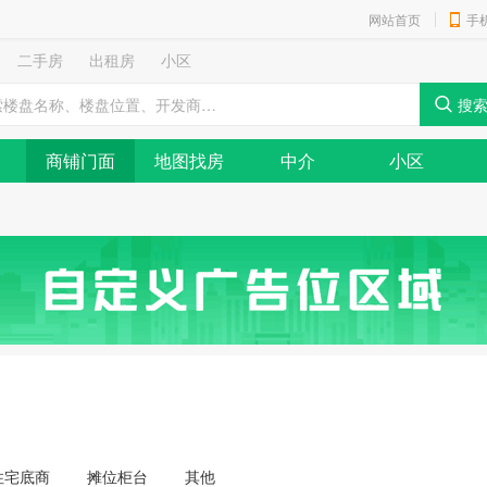
网站首页
手
二手房
出租房
小区
商铺门面
地图找房
中介
小区
住宅底商
摊位柜台
其他