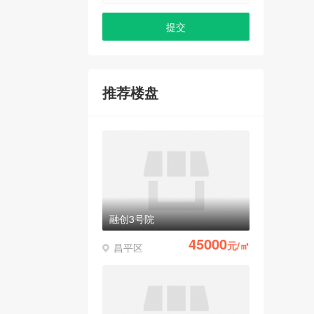
推荐楼盘
融创3号院
45000
元/㎡
昌平区