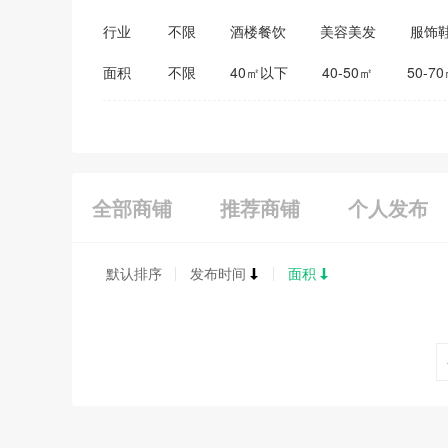
行业
不限
酒楼餐饮
美容美发
服饰
医药保健
家居建材
教育培训
面积
不限
40㎡以下
40-50㎡
50-7
全部商铺
推荐商铺
个人发布
默认排序
发布时间
面积