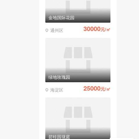
金地国际花园
30000
元/㎡
通州区
绿地玫瑰园
25000
元/㎡
海淀区
碧桂园珑庭