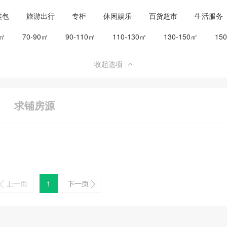
鞋包
旅游出行
专柜
休闲娱乐
百货超市
生活服务
公司工厂
其他
旅馆宾馆
0㎡
70-90㎡
90-110㎡
110-130㎡
130-150㎡
15
收起选项
求铺房源
1