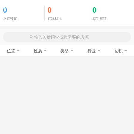
商铺门面
0
0
0
正在转铺
在线找店
成功转铺
位置
性质
类型
行业
面积