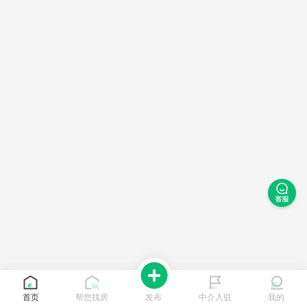
首页
帮您找房
发布
中介入驻
我的