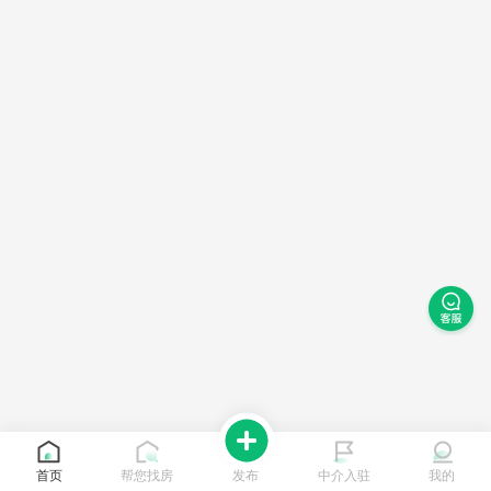
首页
帮您找房
发布
中介入驻
我的