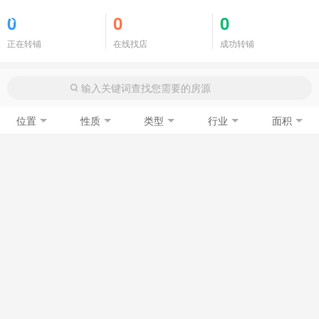
商铺门面
0
0
0
正在转铺
在线找店
成功转铺
位置
性质
类型
行业
面积