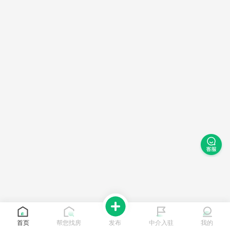
首页
帮您找房
发布
中介入驻
我的