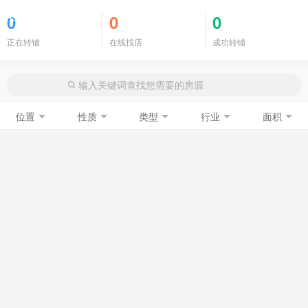
商铺门面
0
0
0
正在转铺
在线找店
成功转铺
位置
性质
类型
行业
面积