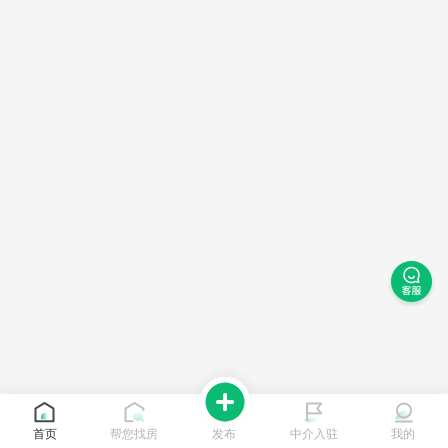
首页
帮您找房
发布
中介入驻
我的