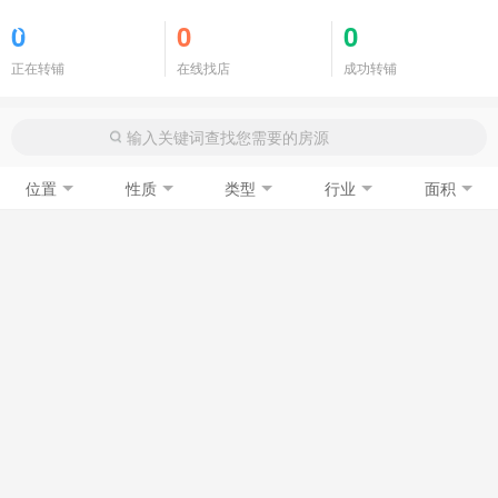
商铺门面
0
0
0
正在转铺
在线找店
成功转铺
位置
性质
类型
行业
面积