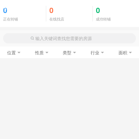
商铺门面
0
0
0
正在转铺
在线找店
成功转铺
位置
性质
类型
行业
面积