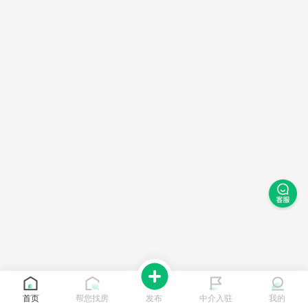
首页
帮您找房
发布
中介入驻
我的