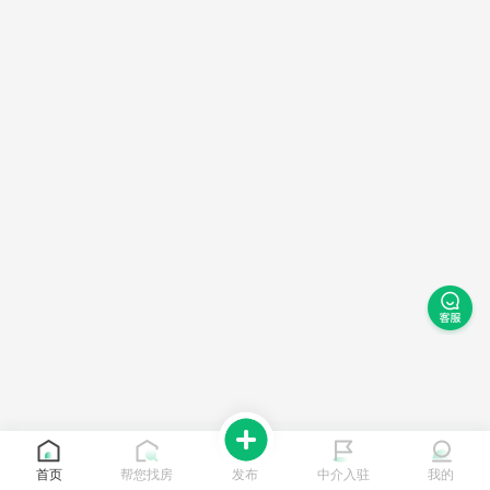
首页
帮您找房
发布
中介入驻
我的