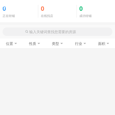
商铺门面
0
0
0
正在转铺
在线找店
成功转铺
位置
性质
类型
行业
面积