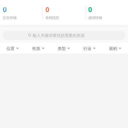
商铺门面
0
0
0
正在转铺
在线找店
成功转铺
位置
性质
类型
行业
面积