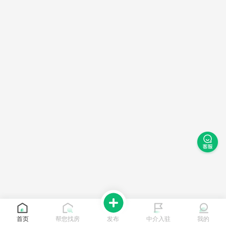
首页
帮您找房
发布
中介入驻
我的