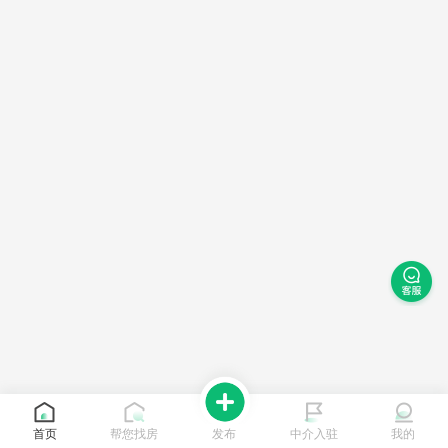
首页
帮您找房
发布
中介入驻
我的