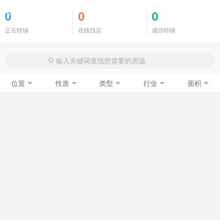
商铺门面
0
0
0
正在转铺
在线找店
成功转铺
位置
性质
类型
行业
面积