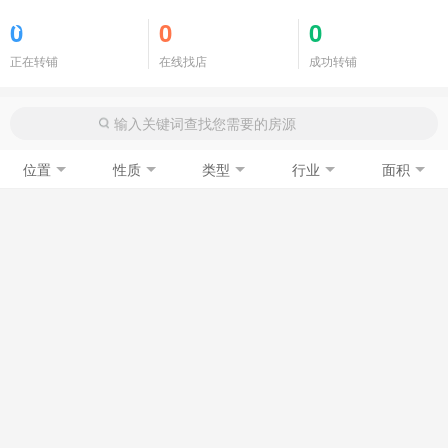
商铺门面
0
0
0
正在转铺
在线找店
成功转铺
位置
性质
类型
行业
面积