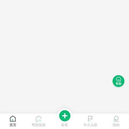
首页
帮您找房
发布
中介入驻
我的