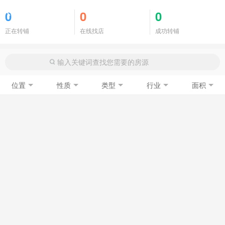
商铺门面
0
0
0
正在转铺
在线找店
成功转铺
位置
性质
类型
行业
面积