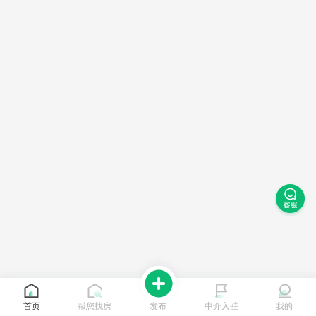
首页
帮您找房
发布
中介入驻
我的