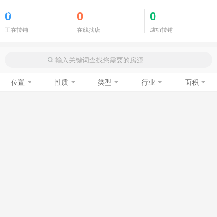
商铺门面
0
0
0
正在转铺
在线找店
成功转铺
位置
性质
类型
行业
面积