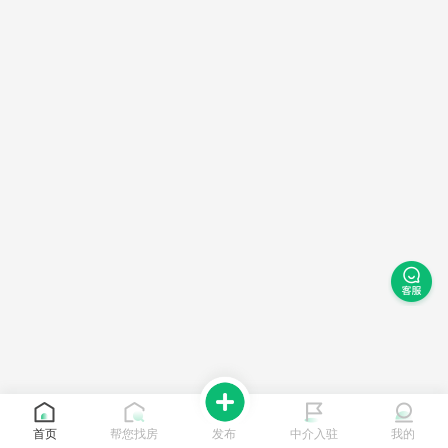
首页
帮您找房
发布
中介入驻
我的