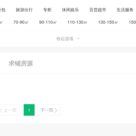
鞋包
旅游出行
专柜
休闲娱乐
百货超市
生活服务
公司工厂
其他
旅馆宾馆
0㎡
70-90㎡
90-110㎡
110-130㎡
130-150㎡
15
收起选项
求铺房源
1