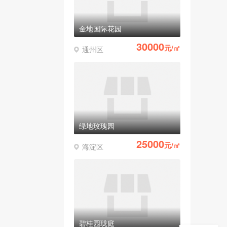
金地国际花园
30000
元/㎡
通州区
绿地玫瑰园
25000
元/㎡
海淀区
碧桂园珑庭