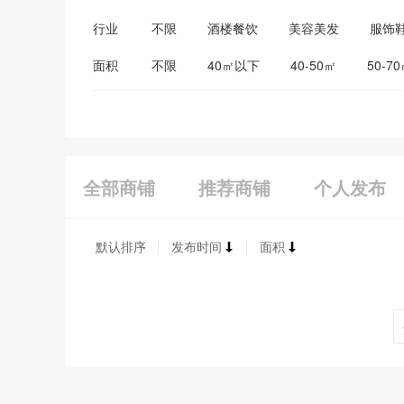
行业
不限
酒楼餐饮
美容美发
服饰
医药保健
家居建材
教育培训
面积
不限
40㎡以下
40-50㎡
50-7
全部商铺
推荐商铺
个人发布
默认排序
发布时间
面积