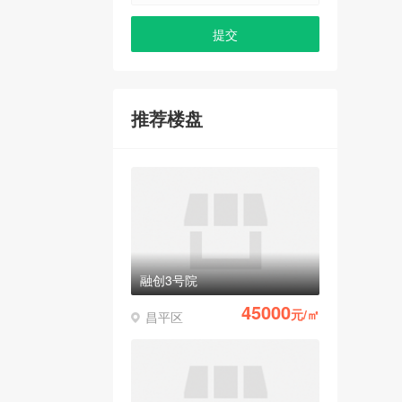
推荐楼盘
融创3号院
45000
元/㎡
昌平区