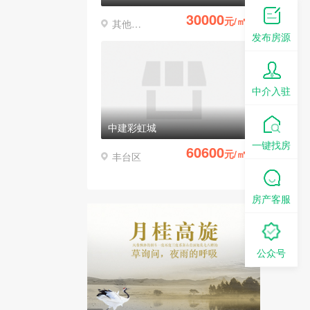
30000
元/㎡
其他区县
发布房源
中介入驻
中建彩虹城
一键找房
60600
元/㎡
丰台区
房产客服
公众号