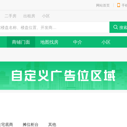
网站首页
手
二手房
出租房
小区
商铺门面
地图找房
中介
小区
住宅底商
摊位柜台
其他