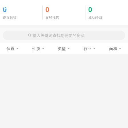
商铺门面
0
0
0
正在转铺
在线找店
成功转铺
位置
性质
类型
行业
面积