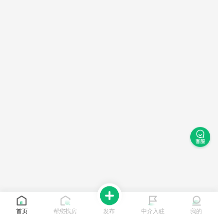
首页
帮您找房
发布
中介入驻
我的