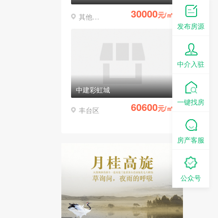
30000
元/㎡
其他区县
发布房源
中介入驻
中建彩虹城
一键找房
60600
元/㎡
丰台区
房产客服
公众号