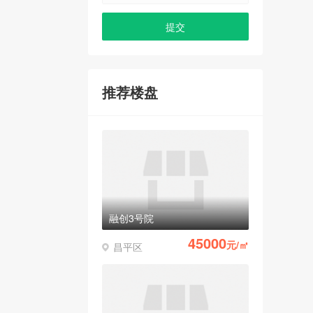
推荐楼盘
融创3号院
45000
元/㎡
昌平区