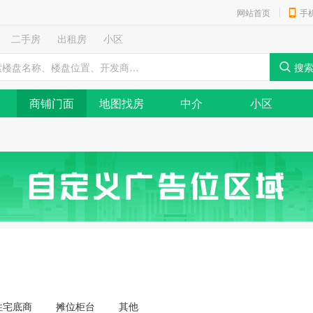
网站首页
手
二手房
出租房
小区
商铺门面
地图找房
中介
小区
住宅底商
摊位柜台
其他