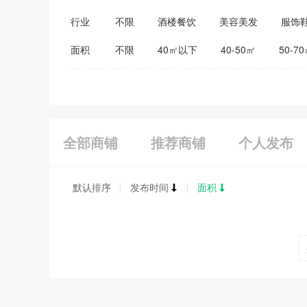
行业
不限
酒楼餐饮
美容美发
服饰
医药保健
家居建材
教育培训
面积
不限
40㎡以下
40-50㎡
50-7
全部商铺
推荐商铺
个人发布
默认排序
发布时间
面积