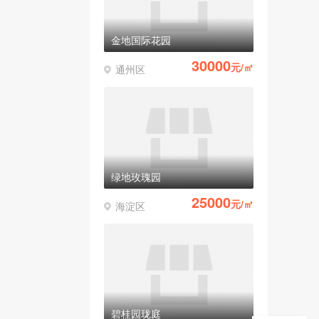
金地国际花园
30000
元/㎡
通州区
绿地玫瑰园
25000
元/㎡
海淀区
碧桂园珑庭