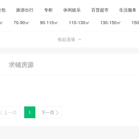
鞋包
旅游出行
专柜
休闲娱乐
百货超市
生活服务
公司工厂
其他
旅馆宾馆
0㎡
70-90㎡
90-110㎡
110-130㎡
130-150㎡
15
收起选项
求铺房源
1