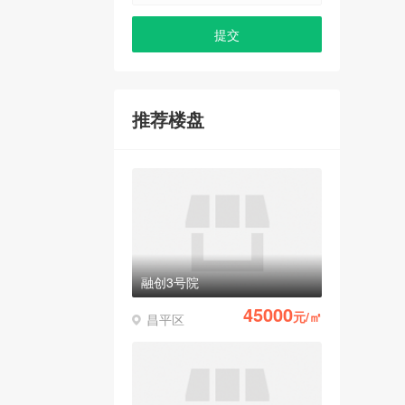
推荐楼盘
融创3号院
45000
元/㎡
昌平区