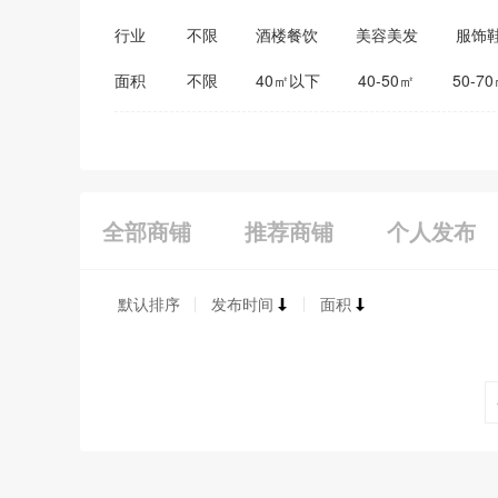
行业
不限
酒楼餐饮
美容美发
服饰
医药保健
家居建材
教育培训
面积
不限
40㎡以下
40-50㎡
50-7
全部商铺
推荐商铺
个人发布
默认排序
发布时间
面积