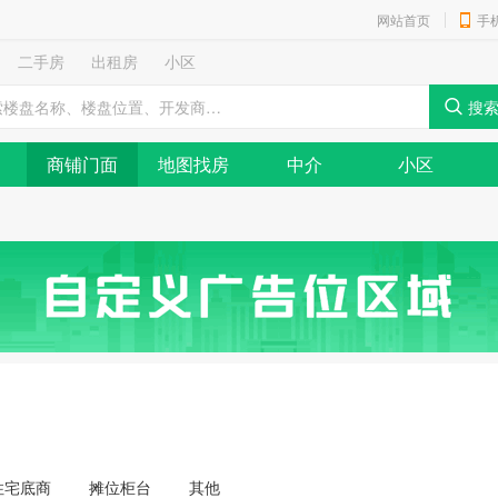
网站首页
手
二手房
出租房
小区
商铺门面
地图找房
中介
小区
住宅底商
摊位柜台
其他