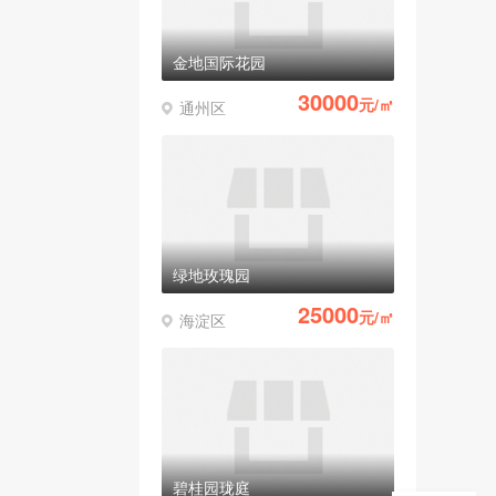
金地国际花园
30000
元/㎡
通州区
绿地玫瑰园
25000
元/㎡
海淀区
碧桂园珑庭