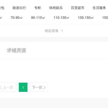
鞋包
旅游出行
专柜
休闲娱乐
百货超市
生活服务
公司工厂
其他
旅馆宾馆
0㎡
70-90㎡
90-110㎡
110-130㎡
130-150㎡
15
收起选项
求铺房源
1