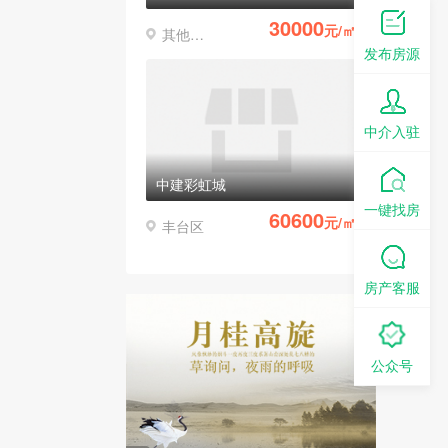
30000
元/㎡
其他区县
发布房源
中介入驻
中建彩虹城
一键找房
60600
元/㎡
丰台区
房产客服
公众号