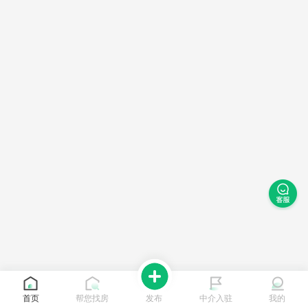
首页
帮您找房
发布
中介入驻
我的