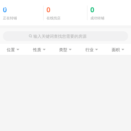
商铺门面
0
0
0
正在转铺
在线找店
成功转铺
位置
性质
类型
行业
面积