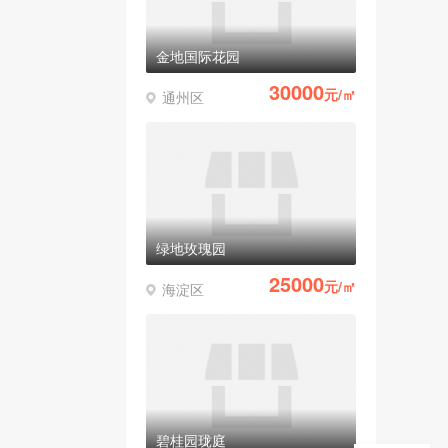
金地国际花园
30000
元/㎡
通州区
绿地玫瑰园
25000
元/㎡
海淀区
碧桂园珑庭