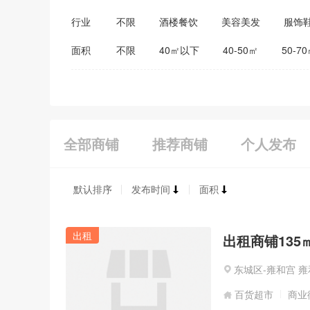
行业
不限
酒楼餐饮
美容美发
服饰
医药保健
家居建材
教育培训
面积
不限
40㎡以下
40-50㎡
50-7
全部商铺
推荐商铺
个人发布
默认排序
发布时间
面积
出租
出租商铺135㎡
东城区-雍和宫 
百货超市
商业