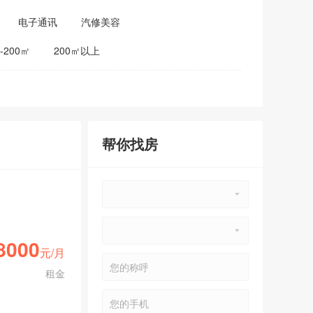
电子通讯
汽修美容
0-200㎡
200㎡以上
帮你找房
8000
元/月
租金