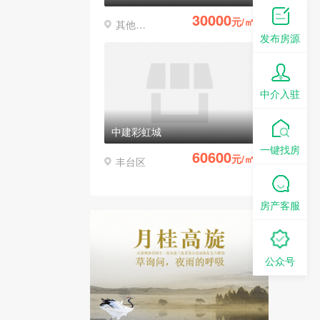
30000
元/㎡
其他区县
发布房源
中介入驻
中建彩虹城
一键找房
60600
元/㎡
丰台区
房产客服
公众号