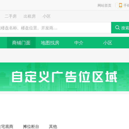
网站首页
手
二手房
出租房
小区
商铺门面
地图找房
中介
小区
住宅底商
摊位柜台
其他