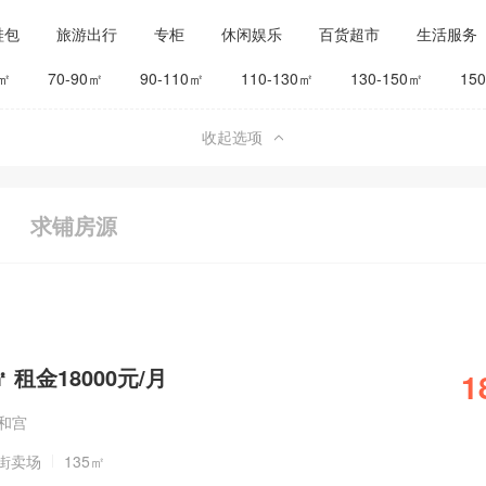
鞋包
旅游出行
专柜
休闲娱乐
百货超市
生活服务
公司工厂
其他
旅馆宾馆
0㎡
70-90㎡
90-110㎡
110-130㎡
130-150㎡
15
收起选项
求铺房源
 租金18000元/月
1
雍和宫
街卖场
135㎡