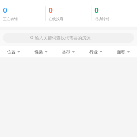
商铺门面
0
0
0
正在转铺
在线找店
成功转铺
位置
性质
类型
行业
面积