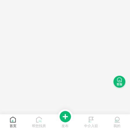
首页
帮您找房
发布
中介入驻
我的