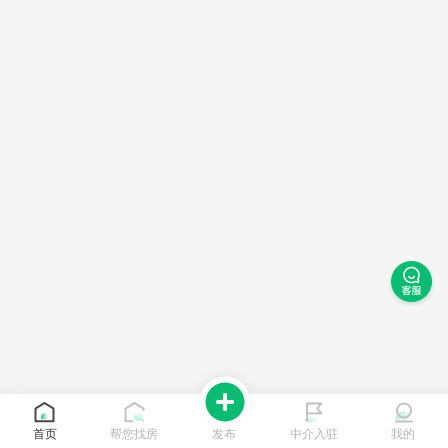
首页
帮您找房
发布
中介入驻
我的