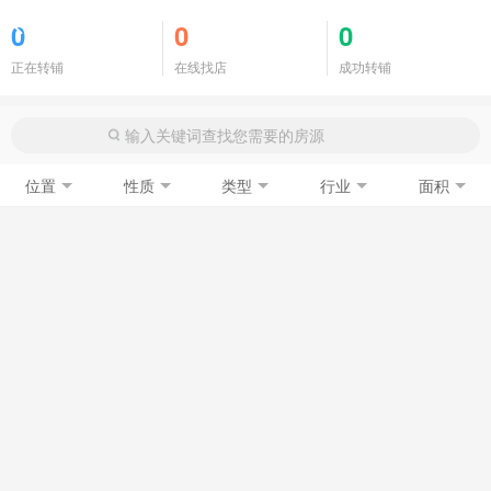
商铺门面
0
0
0
正在转铺
在线找店
成功转铺
位置
性质
类型
行业
面积