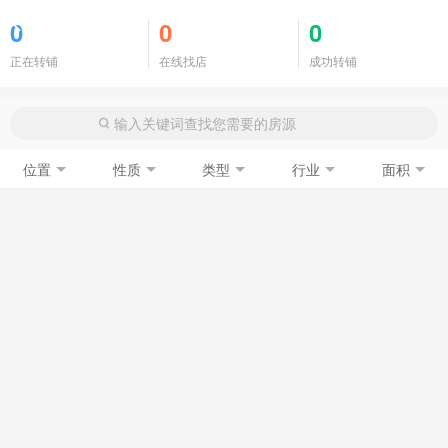
商铺门面
0
0
0
正在转铺
在线找店
成功转铺
位置
性质
类型
行业
面积