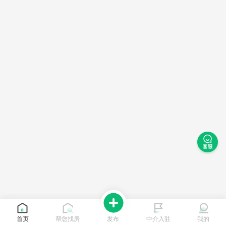
首页
帮您找房
发布
中介入驻
我的