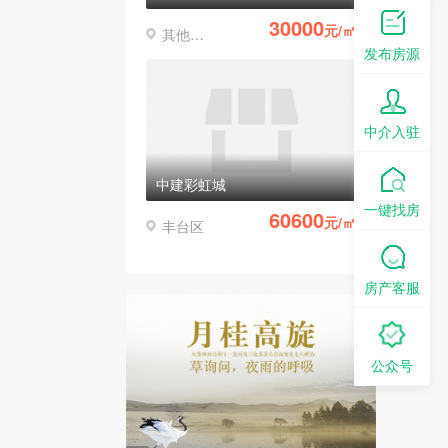
30000
元/㎡
其他区县
发布房源
中介入驻
中建彩虹城
一键找房
60600
元/㎡
丰台区
房产客服
公众号