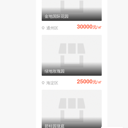
金地国际花园
30000
元/㎡
通州区
绿地玫瑰园
25000
元/㎡
海淀区
碧桂园珑庭