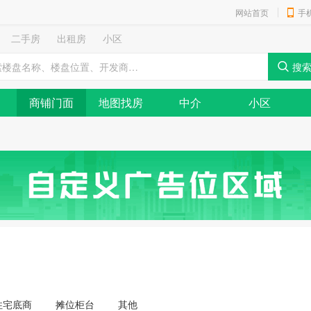
网站首页
手
二手房
出租房
小区
商铺门面
地图找房
中介
小区
住宅底商
摊位柜台
其他