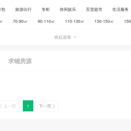
鞋包
旅游出行
专柜
休闲娱乐
百货超市
生活服务
公司工厂
其他
旅馆宾馆
0㎡
70-90㎡
90-110㎡
110-130㎡
130-150㎡
15
收起选项
求铺房源
1