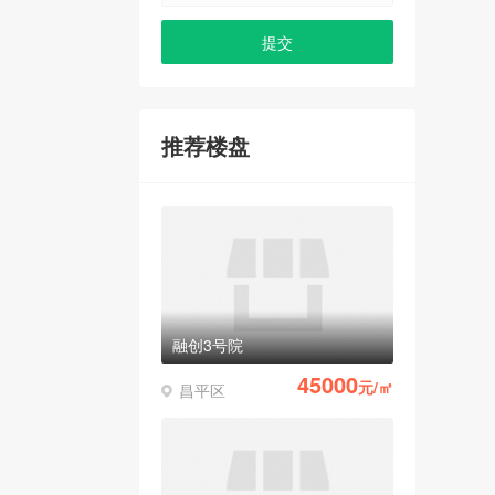
推荐楼盘
融创3号院
45000
元/㎡
昌平区