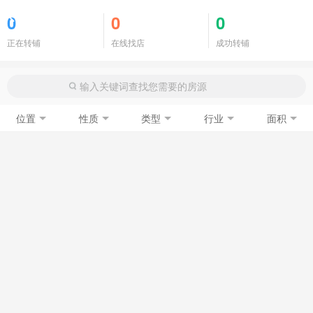
商铺门面
0
0
0
正在转铺
在线找店
成功转铺
位置
性质
类型
行业
面积