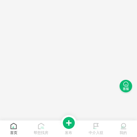
首页
帮您找房
发布
中介入驻
我的