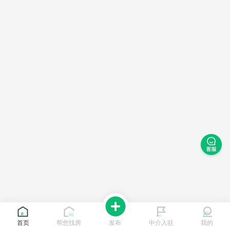
首页
帮您找房
发布
中介入驻
我的