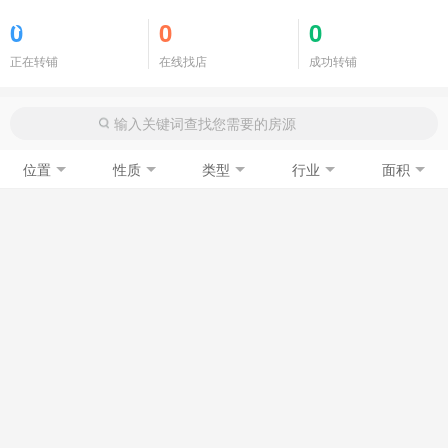
商铺门面
0
0
0
正在转铺
在线找店
成功转铺
位置
性质
类型
行业
面积