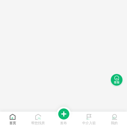
首页
帮您找房
发布
中介入驻
我的