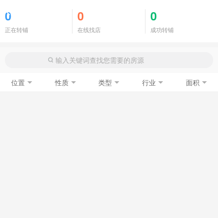
商铺门面
0
0
0
正在转铺
在线找店
成功转铺
位置
性质
类型
行业
面积