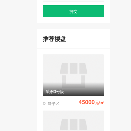
推荐楼盘
融创3号院
45000
元/㎡
昌平区