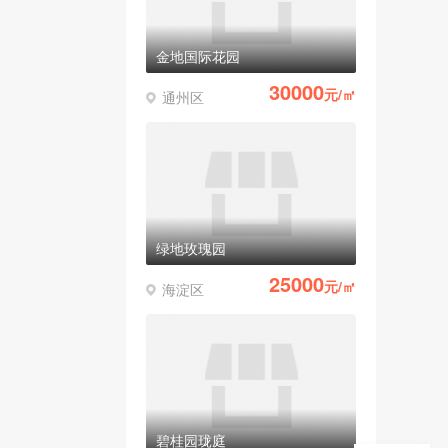
金地国际花园
30000
元/㎡
通州区
绿地玫瑰园
25000
元/㎡
海淀区
碧桂园珑庭