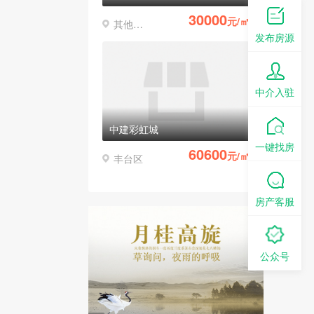
30000
元/㎡
其他区县
发布房源
中介入驻
中建彩虹城
一键找房
60600
元/㎡
丰台区
房产客服
公众号