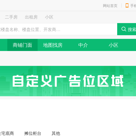
网站首页
手
二手房
出租房
小区
商铺门面
地图找房
中介
小区
住宅底商
摊位柜台
其他