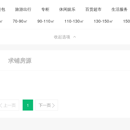
鞋包
旅游出行
专柜
休闲娱乐
百货超市
生活服务
公司工厂
其他
旅馆宾馆
0㎡
70-90㎡
90-110㎡
110-130㎡
130-150㎡
15
收起选项
求铺房源
1