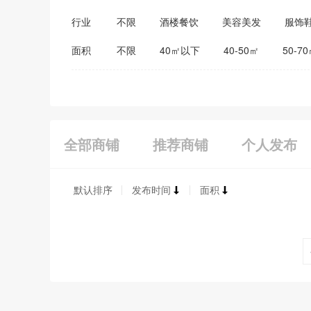
行业
不限
酒楼餐饮
美容美发
服饰
医药保健
家居建材
教育培训
面积
不限
40㎡以下
40-50㎡
50-7
全部商铺
推荐商铺
个人发布
默认排序
发布时间
面积