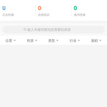
商铺门面
0
0
0
正在转铺
在线找店
成功转铺
位置
性质
类型
行业
面积