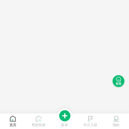
首页
帮您找房
发布
中介入驻
我的