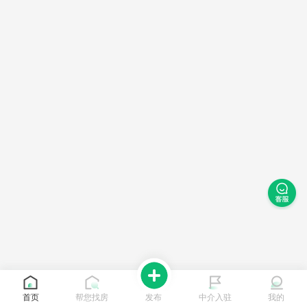
首页
帮您找房
发布
中介入驻
我的