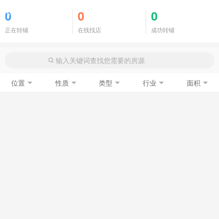
商铺门面
0
0
0
正在转铺
在线找店
成功转铺
位置
性质
类型
行业
面积