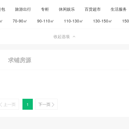
鞋包
旅游出行
专柜
休闲娱乐
百货超市
生活服务
公司工厂
其他
旅馆宾馆
0㎡
70-90㎡
90-110㎡
110-130㎡
130-150㎡
15
收起选项
求铺房源
1