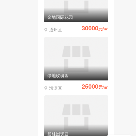
金地国际花园
30000
元/㎡
通州区
绿地玫瑰园
25000
元/㎡
海淀区
碧桂园珑庭