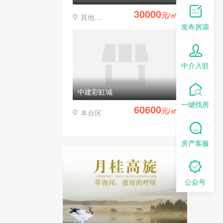
30000
元/㎡
其他区县
发布房源
中介入驻
中建彩虹城
一键找房
60600
元/㎡
丰台区
房产客服
公众号