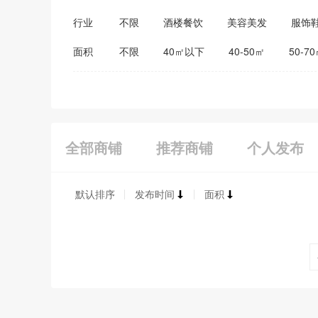
行业
不限
酒楼餐饮
美容美发
服饰
医药保健
家居建材
教育培训
面积
不限
40㎡以下
40-50㎡
50-7
全部商铺
推荐商铺
个人发布
默认排序
发布时间
面积