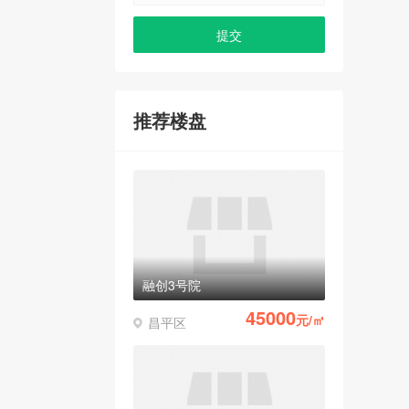
推荐楼盘
融创3号院
45000
元/㎡
昌平区