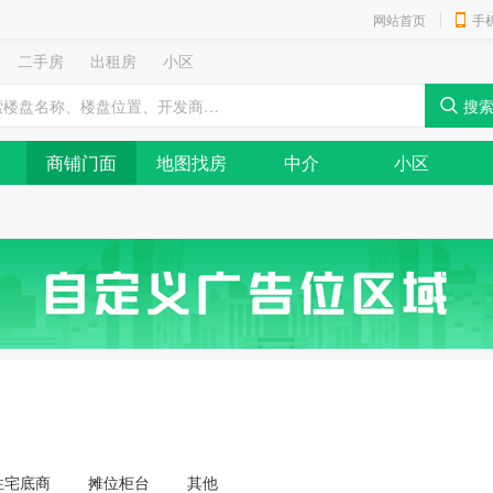
网站首页
手
二手房
出租房
小区
商铺门面
地图找房
中介
小区
住宅底商
摊位柜台
其他