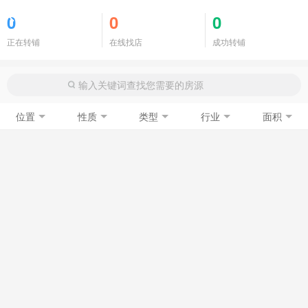
商铺门面
0
0
0
正在转铺
在线找店
成功转铺
位置
性质
类型
行业
面积