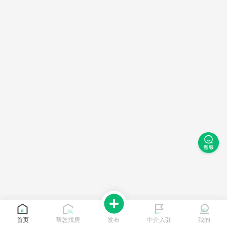
首页
帮您找房
发布
中介入驻
我的