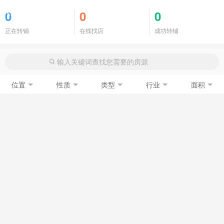
商铺门面
0
0
0
正在转铺
在线找店
成功转铺
位置
性质
类型
行业
面积