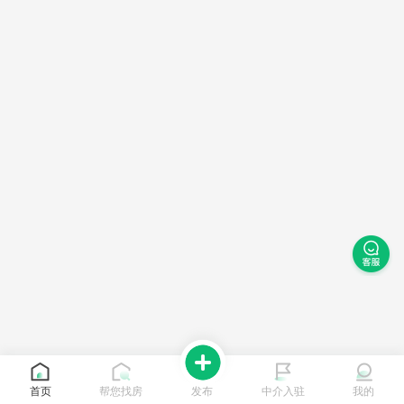
首页
帮您找房
发布
中介入驻
我的