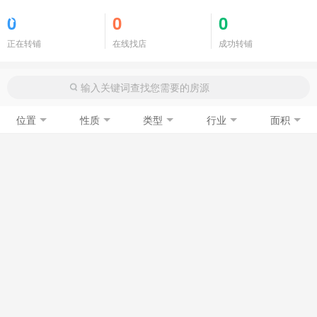
商铺门面
0
0
0
正在转铺
在线找店
成功转铺
位置
性质
类型
行业
面积