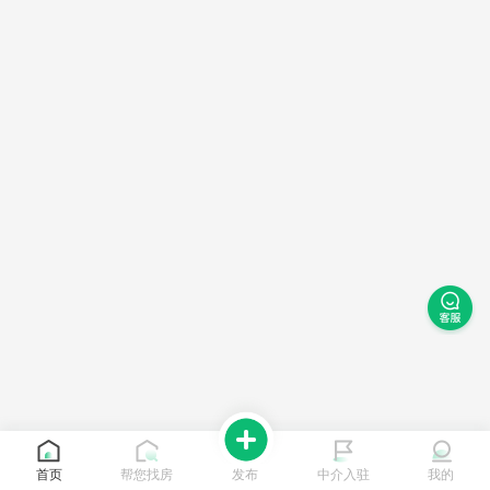
首页
帮您找房
发布
中介入驻
我的